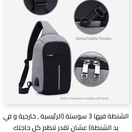
الشنطة فيها 3 سوستة (الرئيسية , خارجية و في
يد الشنطة) عشان تقدر تنظم كل حاجتك