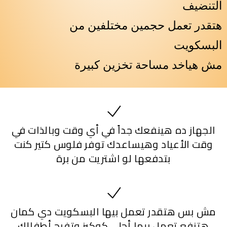
التنضيف
هتقدر تعمل حجمين مختلفين من
البسكويت
مش هياخد مساحة تخزين كبيرة
الجهاز ده هينفعك جداً في أي وقت وبالذات في
وقت الأعياد وهيساعدك توفر فلوس كتير كنت
بتدفعها لو اشتريت من برة
مش بس هتقدر تعمل بيها البسكويت دي كمان
هتنفع تعمل بيها أحلى كوكيز وتفرح أطفالك