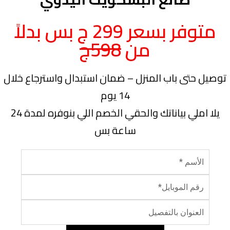
متوفر بسعر 299 ج بس بدلاً
من
598ج
توصيل حتى باب المنزل – ضمان استبدال واسترجاع خلال
14 يوم
يلا املي بياناتك والحقي الخصم اللي بنوفره لمدة 24
ساعة بس