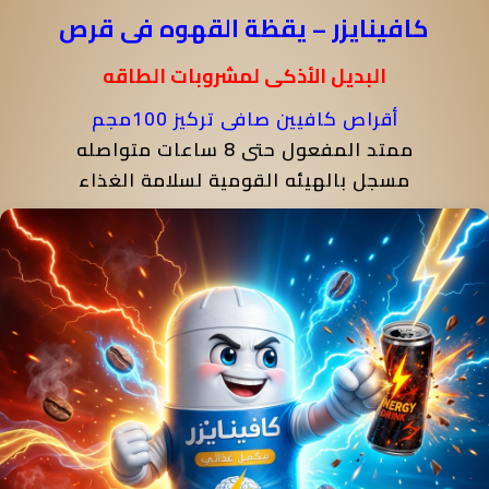
كافينايزر – يقظة القهوه فى قرص
البديل الأذكى لمشروبات الطاقه
أقراص كافيين صافى تركيز 100مجم
ممتد المفعول حتى 8 ساعات متواصله
مسجل بالهيئه القومية لسلامة الغذاء