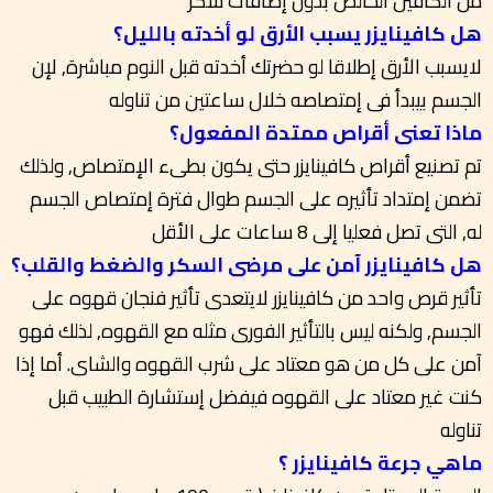
من الكافين الخالص بدون إضافات سكر
هل كافينايزر يسبب الأرق لو أخدته بالليل؟
لايسبب الأرق إطلاقا لو حضرتك أخدته قبل النوم مباشرة, لإن
الجسم بيبدأ فى إمتصاصه خلال ساعتين من تناوله
ماذا تعنى أقراص ممتدة المفعول؟
تم تصنيع أقراص كافينايزر حتى يكون بطىء الإمتصاص, ولذلك
تضمن إمتداد تأثيره على الجسم طوال فترة إمتصاص الجسم
له, التى تصل فعليا إلى 8 ساعات على الأقل
هل كافينايزر آمن على مرضى السكر والضغط والقلب؟
تأثير قرص واحد من كافينايزر لايتعدى تأثير فنجان قهوه على
الجسم, ولكنه ليس بالتأثير الفورى مثله مع القهوه, لذلك فهو
آمن على كل من هو معتاد على شرب القهوه والشاى. أما إذا
كنت غير معتاد على القهوه فيفضل إستشارة الطبيب قبل
تناوله
ماهي جرعة كافينايزر ؟