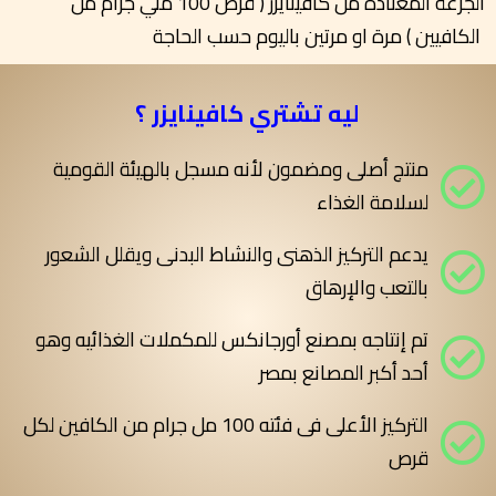
الجرعة المعتادة من كافينايزر ( قرص 100 ملي جرام من
الكافيين ) مرة او مرتين باليوم حسب الحاجة
ليه تشتري كافينايزر ؟
منتج أصلى ومضمون لأنه مسجل بالهيئة القومية
لسلامة الغذاء
يدعم التركيز الذهنى والنشاط البدنى ويقلل الشعور
بالتعب والإرهاق
تم إنتاجه بمصنع أورجانكس للمكملات الغذائيه وهو
أحد أكبر المصانع بمصر
التركيز الأعلى فى فئته 100 مل جرام من الكافين لكل
قرص