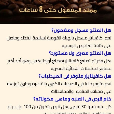
هل المنتج مسجل ومضمون؟
نعم, كافينايزر مسجل بالهيئة القومية لسلامة الغذاء وحاصل
على كافة التراخيص الرسميه
هل المنتج مصرى ولا مستورد؟
بكل فخر تم تصنيع كافينايزر بمصنع أورجانيكس وهو أحد أكبر
مصانع المكملات الغذائية المصريه
هل كافينايزر متوفر فى الصيدليات؟
نعم متوفر حاليا فى الصيديات الكبرى بالقاهره وجارى توزيعه
على مختلف المناطق والمحافظات
كام قرص فى العلبه وماهى مكوناته؟
كل علبه فيها 30 قرص, وكل قرص يتكون من 100 مل جرام