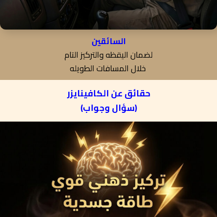
السائقين
لضمان اليقظه والتركيز التام
خلال المسافات الطويله
حقائق عن الكافينايزر
(سؤال وجواب)