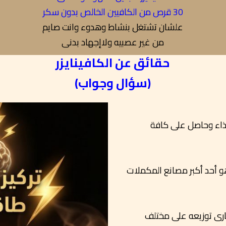
30 قرص من الكافيين الخالص بدون سكر
علشان تشتغل بنشاط وهدوء وانت صايم
من غير عصبيه ولاإجهاد بدنى
حقائق عن الكافينايزر
(سؤال وجواب)
نعم, كافينايزر مسجل بالهيئة القومية لسلامة الغذاء وحاصل على كافة
بكل فخر تم تصنيع كافينايزر بمصنع أورجانيكس وهو أحد أكبر مصانع المكملات
نعم متوفر حاليا فى الصيديات الكبرى بالقاهره وجارى توزيعه على مختلف