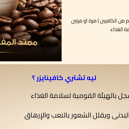
الجرعة المعتادة من كافينايزر ( قرص 100 ملي جرام من الكافيين ) مرة او مرتين
ة الغذاء
ليه تشتري كافينايزر ؟
 بالهيئة القومية لسلامة الغذاء
البدنى ويقلل الشعور بالتعب والإرهاق