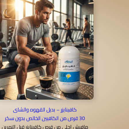
كافينايزر – بديل القهوه والشاى
30 قرص من الكافيين الخالص بدون سكر
مافيش احلى من قرص كافينايزر قبل التمرين