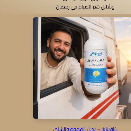
وشايل هم الصيام فى رمضان
كافينايزر – بديل القهوه والشاى