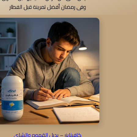
وفى رمضان أفضل تمرينة قبل الفطار
كافينايزر – بديل القهوه والشاى