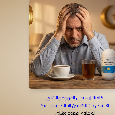
كافينايزر – بديل القهوه والشاى
30 قرص من الكافيين الخالص بدون سكر
لو غاوى قهوه وشاى