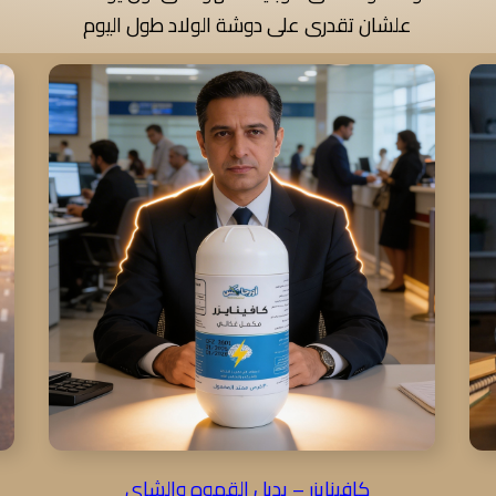
علشان تقدرى على دوشة الولاد طول اليوم
كافينايزر – بديل القهوه والشاى