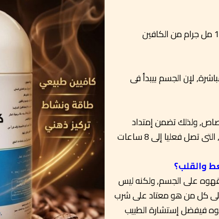
كل علبه فيها 30 قرص, وكل قرص يتكون من 100 مل جرام من الكافين
لايسبب الأرق إطلاقا لو حضرتك أخدته قبل النوم مباشرة, لإن الجسم بيبدأ فى
تم تصنيع أقراص كافينايزر حتى يكون بطىء الإمتصاص, ولذلك تضمن إمتداد
تأثيره على الجسم طوال فترة إمتصاص الجسم له, التى تصل فعليا إلى 8 ساعات
ط والقلب؟
تأثير قرص واحد من كافينايزر لايتعدى تأثير فنجان قهوه على الجسم, ولكنه ليس
 على كل من هو معتاد على شرب
هوه فيفضل إستشارة الطبيب