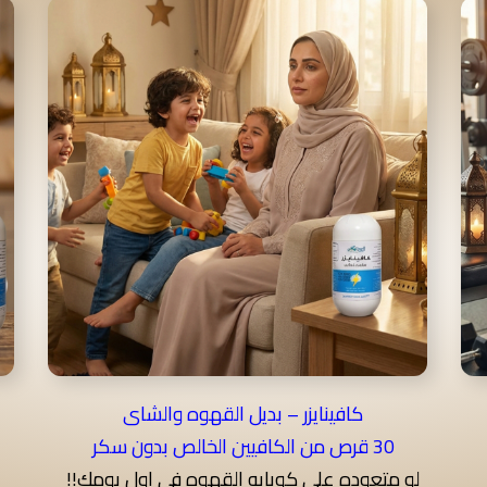
كافينايزر – بديل القهوه والشاى
30 قرص من الكافيين الخالص بدون سكر
لو متعوده على كوبايه القهوه فى اول يومك!!