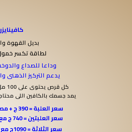
كافينايزر
بديل القهوة وا
لطاقة تكسر خمول
وداعا للصداع والدوخه
يدعم التركيز الذهنى وا
كل قرص يحتوى على 100 مل جرام من الكافين
يمد جسمك بالكافين اللى محتاج
سعر العلبة = 390 ج + مصاريف التوصيل
سعر العلبتين = 740 ج مع التوصيل مجانا
سعر الثلاثة = 1090ج مع التوصيل مجانا