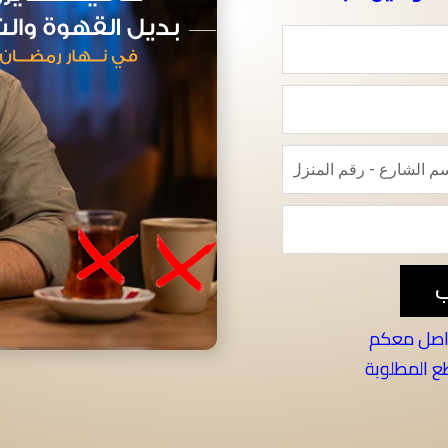
ب
واصل معكم
طع المطلوبة