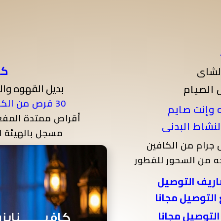
كا
لشاى
بديل القهوه وا
 الصيام
30 قرص من الكافيين الخالص بدون سكر
 وإنت صايم
أقراص ممتدة المفعول حتى 8 س
لنشاط البدنى
مسجل بالهيئة ا
ه من السحور للفطور