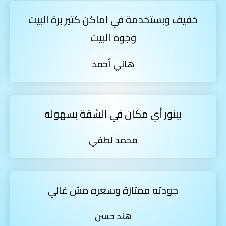
خفيف وبستخدمة في اماكن كتير برة البيت
وجوه البيت
هاني أحمد
بينور أي مكان في الشقة بسهوله
محمد لطفي
جودته ممتازة وسعره مش غالي
هند حسن