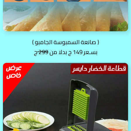
( صانعة السمبوسة الجامبو )
بسـعر 149 ج بدلا من
299
ج