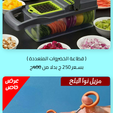
( قطاعة الخضروات المتعددة )
بسـعر 250 ج بدلا من
400
ج