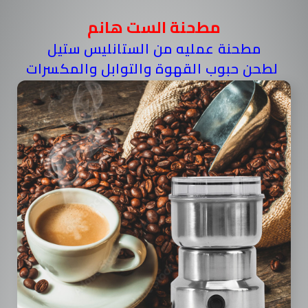
مطحنة الست هانم
مطحنة عمليه من الستانليس ستيل
لطحن حبوب القهوة والتوابل والمكسرات