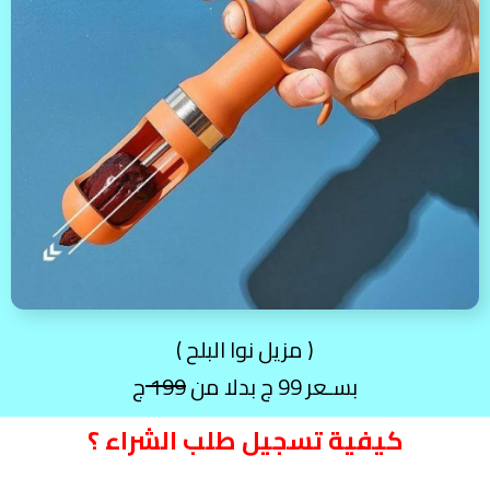
( مزيل نوا البلح )
بسـعر 99 ج بدلا من
199
ج
كيفية تسجيل طلب الشراء ؟