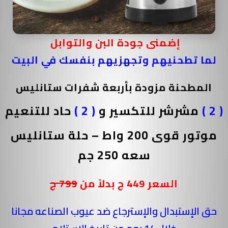
إضمنى جودة البن والتوابل
لما تطحنيهم وتجهزيهم بنفسك في البيت
المطحنة مزودة بأربعة شفرات ستانليس
( 2 )
مشرشر للتكسير و
( 2 )
حاد للتنعيم
موتور قوى 200 واط – حلة ستانليس
سعه 250 جم
السعر 449 ج بدلاً من
799 ج
حق الإستبدال والإسترجاع ضد عيوب الصناعه مجانا