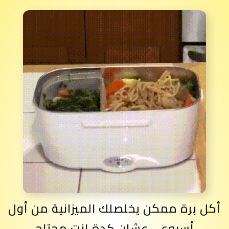
أكل برة ممكن يخلصلك الميزانية من أول
أسبوع .. عشان كدة إنت محتاج