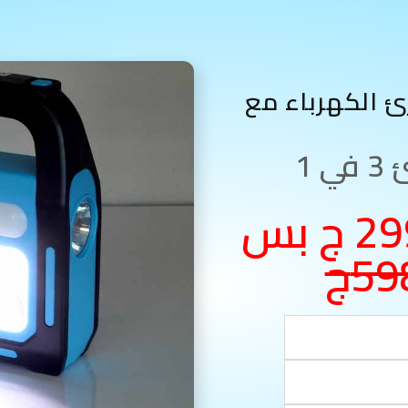
 الكهرباء مع
متوفر بسعر 299 ج بس
59ج