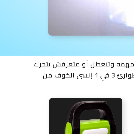
 مهمه وتتعطل أو متعرفش تتحرك
في البيت ، أو وانتي بتعملي الاكل أو بتذاكري للأولاد ، دلوقتي مع كشاف الطوارئ 3 في 1 إنسى الخوف من