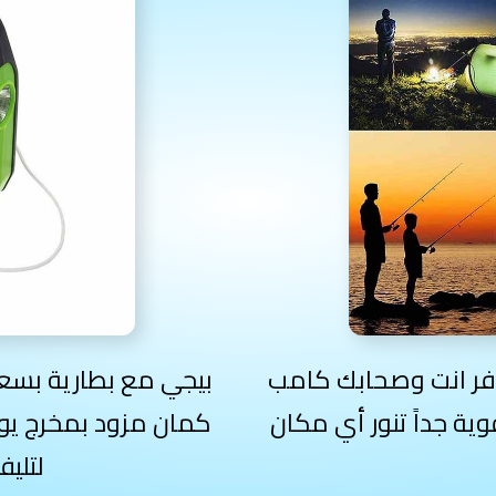
سافر انت وصحابك كامب
ة جداً تنور أي مكان
كمان مزود بمخرج يو
لتليفونك وقت الطوارئ