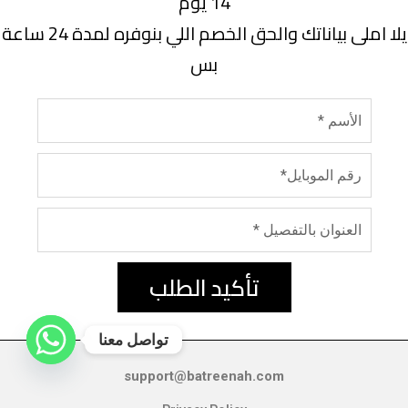
14 يوم
يلا املى بياناتك والحق الخصم اللي بنوفره لمدة 24 ساعة
بس
تأكيد الطلب
تواصل معنا
support@batreenah.com