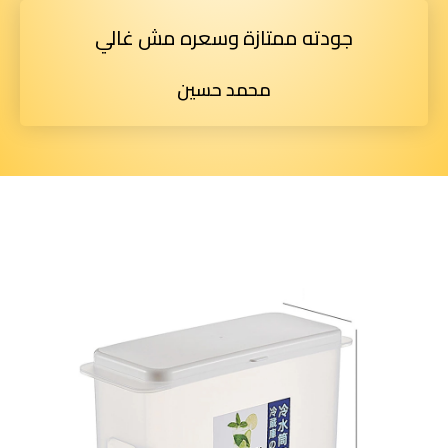
جودته ممتازة وسعره مش غالي
محمد حسين