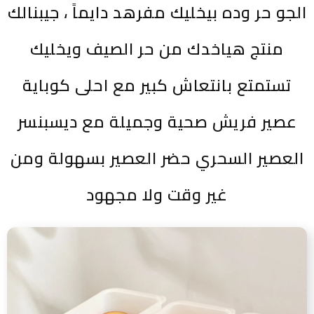
الجو حر وده بيخليك مفرهد دايماً ، جيبنالك
منتج هياخدك من حر الصيف ويخليك
تستمتع بانتعاش كبير مع احلى كوباية
عصير فريش صحية وجميلة مع ديسبنسر
العصير السحري حضر العصير بسهولة ومن
غير وقت ولا مجهود