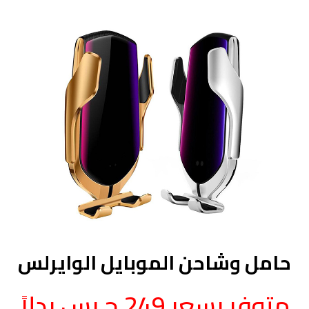
حامل وشاحن الموبايل الوايرلس
متوفر بسعر 249 ج بس بدلاً