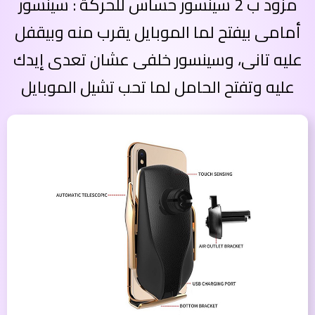
مزود ب 2 سينسور حساس للحركة : سينسور
أمامى بيفتح لما الموبايل يقرب منه وبيقفل
عليه تانى، وسينسور خلفى عشان تعدى إيدك
عليه وتفتح الحامل لما تحب تشيل الموبايل