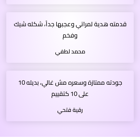
قدمته هدية لمراتي وعجبها جداً، شكله شيك
وفخم
محمد لطفي
جودته ممتازة وسعره مش غالي، بديله 10
على 10 كتقييم
رقية فتحي