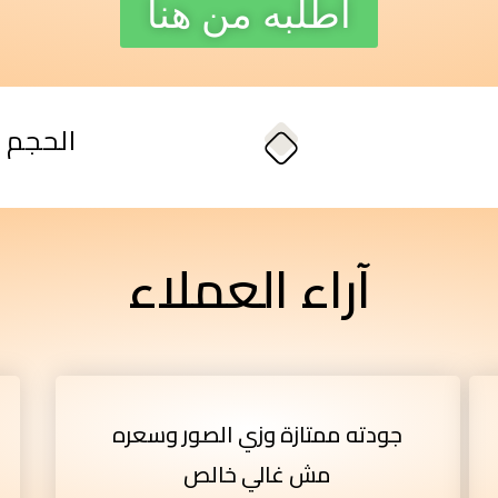
اطلبه من هنا
الحجم 10*15*8 سم
آراء العملاء
جودته ممتازة وزي الصور وسعره
مش غالي خالص