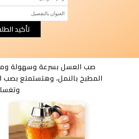
تأكيد الطل
صب العسل بسرعة وسهولة ومن غ
المطبخ بالنمل، وهتستمتع بصب ا
وتغسله