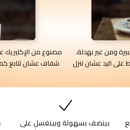
رة ومن غير بهدلة،
مصنوع من الإكليريك عا
على اليد عشان تنزل
شفاف عشان تتابع كمية
ع
بينضف بسهولة وبيتغسل على
ش