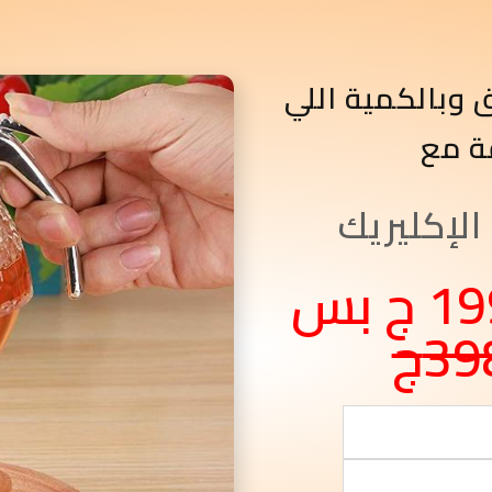
 وبالكمية اللي
ة مع
لإكليريك
متوفر بسعر 199 ج بس
39ج