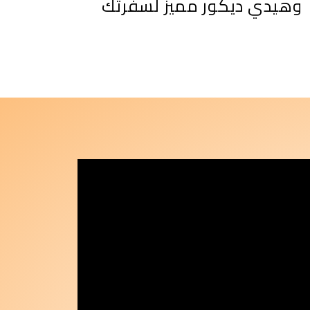
وهيدي ديكور مميز لسفرتك