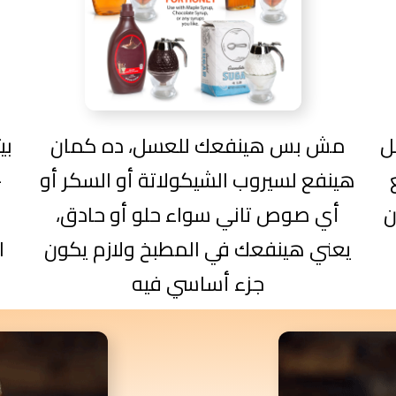
ل
مش بس هينفعك للعسل، ده كمان
هينفع لسيروب الشيكولاتة أو السكر أو
–
ن
أي صوص تاني سواء حلو أو حادق،
م
يعني هينفعك في المطبخ ولازم يكون
ا
جزء أساسي فيه