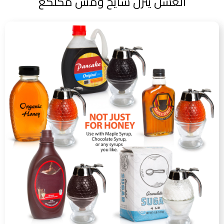
العسل ينزل سايح ومش مكلكع