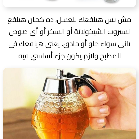
مش بس هينفعك للعسل، ده كمان هينفع
لسيروب الشيكولاتة أو السكر أو أي صوص
تاني سواء حلو أو حادق، يعني هينفعك في
المطبخ ولازم يكون جزء أساسي فيه