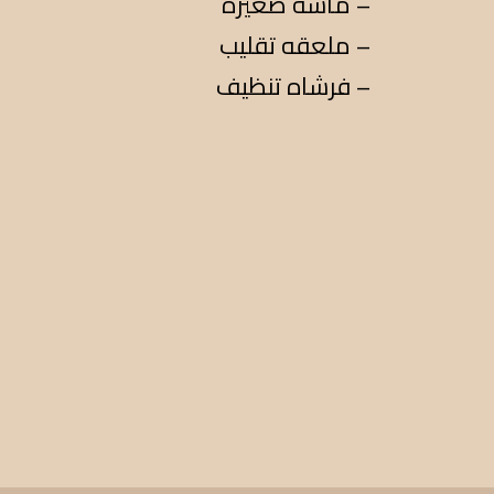
ماشه صغيره –
ملعقه تقليب –
فرشاه تنظيف –