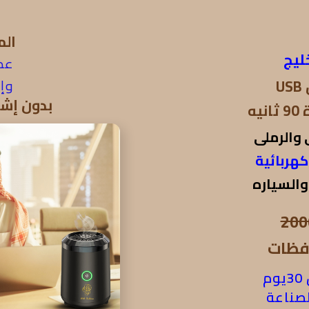
الم
ليج
عطر
وإس
بدون إشع
ه
 والرملى
هربائية
والسياره
200
افظات
م
صناعة