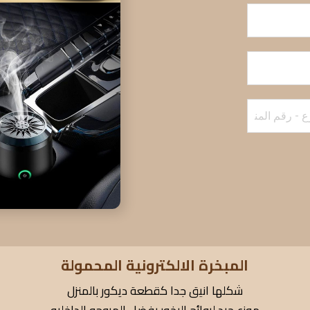
المبخرة الالكترونية المحمولة
شكلها انيق جدا كقطعة ديكور بالمنزل
موزع جيد لروائح البخور بفضل المروحه الداخليه