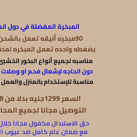
المبخرة المفضلة في دول الخ
90مبخره أنيقه تعمل بالشحن USB
بضغطه واحده تعمل المبخره لمدة 90 ثاني
مناسبه لجميع أنواع البخور الخشبى
دون الحاجه لإشعال فحم او وصلات ك
مناسبة للإستخدام بالمنزل والعمل 
السعر 1299جنيه بدلا من
0
التوصيل مجانا لجميع المح
حق الاستبدال مكفول مجانا خلال 30يو
مع ضمان عام كامل ضد عيوب ال