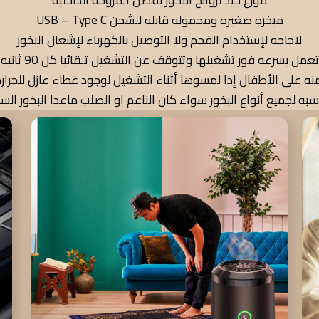
مبخره صغيره ومحموله قابله للشحن USB – Type C
لاحاجه لإستخدام الفحم ولا التوصيل بالكهرباء لإشعال البخور
تعمل بسرعه فور تشغيلها وتتوقف عن التشغيل تلقائيا كل 90 ثانيه
نه على الأطفال إذا لمسوها أثناء التشغيل لوجود غطاء عازل للحرار
سبه لجميع أنواع البخور سواء كان الناعم او الصلب ماعدا البخور السا
إستخدام داخل المنزل والعمل والسياره بحكم إنها تعمل ببطاريه قاب