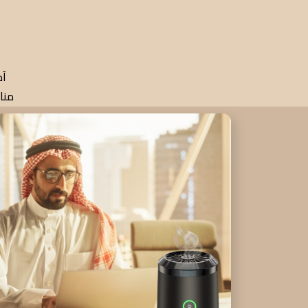
آم
منا
مناسبه لل