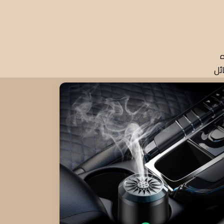
ه
ئل
له للشحن