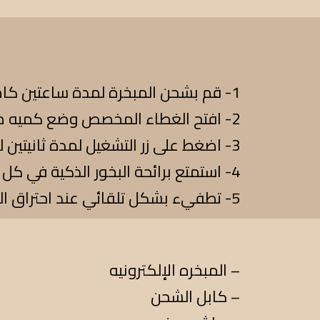
1- قم بشحن المبخرة لمدة ساعتين كاملة عند أول استخدام
2- افتح الغطاء المخصص وضع كميه مناسبه من البخور أو العود أو العطر
3- اضغط على زر التشغيل لمدة ثانيتين لبدء التشغيل
4- استمتع برائحة البخور الذكية في كل مكان من حولك
5- تطفيء بشكل تلقائي عند احتراق البخور
المبخره الإلكترونيه –
كابل الشحن –