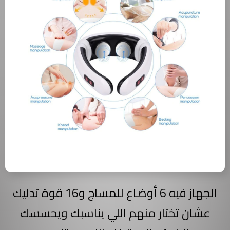
الجهاز فيه 6 أوضاع للمساج و16 قوة تدليك
عشان تختار منهم اللي يناسبك ويحسسك