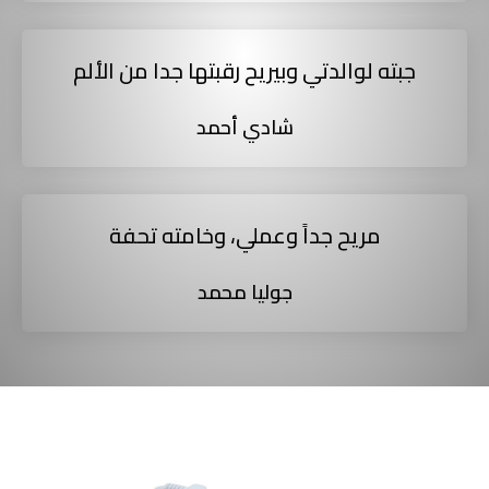
جبته لوالدتي وبيريح رقبتها جدا من الألم
شادي أحمد
مريح جداً وعملي، وخامته تحفة
جوليا محمد