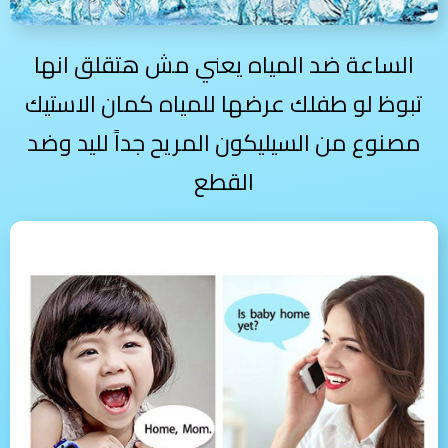
الساعة ضد المياه يعني مش هتقلق انها
تبوظ لو طفلك عرضها للمياه كمان الاستيك
مصنوع من السيليكون المريح جداً لليد وضد
القطع