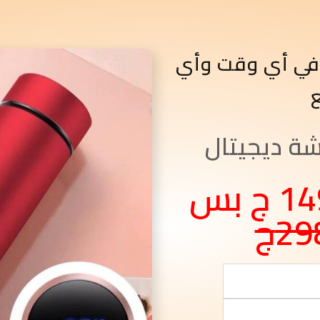
في أي وقت وأي
ة ديجيتال
متوفر بسعر 149 ج بس
29ج