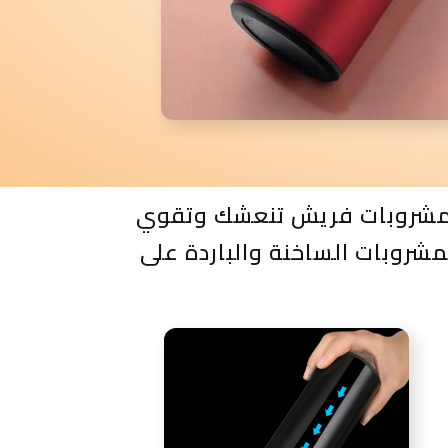
وز مشروبات فريش تنعشك وتقوي
شروبات الساخنة والباردة على