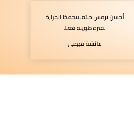
أحسن ترمس جبته، بيحفظ الحرارة
لفترة طويلة فعلا
عائشة فهمي