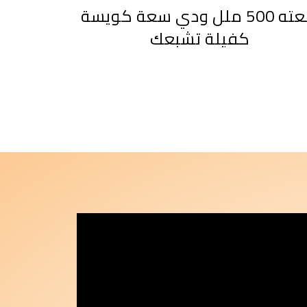
سعته 500 ملل ودي سعة كويسة
كفيلة تشبعك