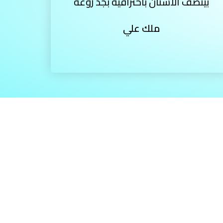
بينضف الاسنان باحترافية بجد روعة
ملك علي