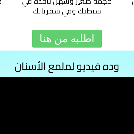
حجمه صغير وسهل تاخده في
ه
شنطتك وفي سفرياتك
اطلبه من هنا
وده فيديو لملمع الأسنان