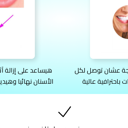
فيعة وبتدور بزاوية 360 درجة عشان توصل لكل
هيساعد على إزالة آث
باحترافية عالية
الأسنان نهائيا وهي