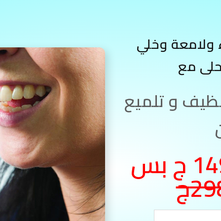
 ولامعة وخلي
حلى مع
نظيف و تلميع
متوفر بسعر 149 ج بس
29ج