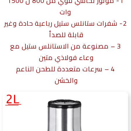
1- موتور نحاسي قوي من 800 ل 1500
وات
2- شفرات ستانلس ستيل رباعية حادة وغير
قابلة للصدأ
3 – مصنوعة من الاستانلس ستيل مع
وعاء فولاذي متين
4 – سرعات متعددة للطحن الناعم
والخشن