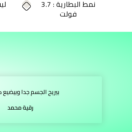
نمط البطارية : 3.7
لي
فولت
بيريح الجسم جدا وبيضيع ك
رقية محمد