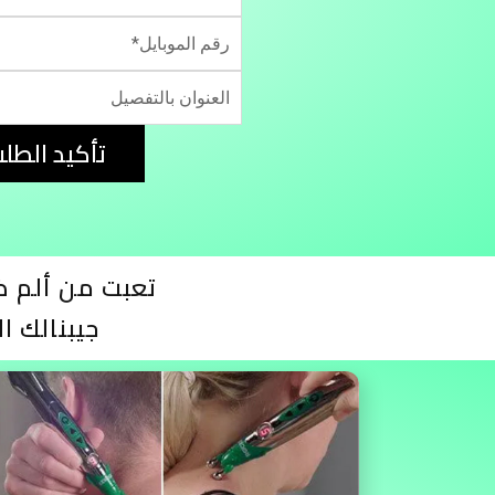
تأكيد الطل
تعبت من ألم 
جيبنالك 