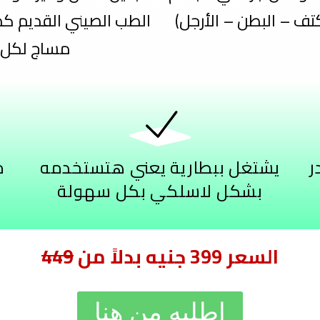
الطب الصيني القديم ك
مساج لكل 
ر
يشتغل ببطارية يعني هتستخدمه
م
بشكل لاسلكي بكل سهولة
السعر 399 جنيه بدلاً من
449
اطلبه من هنا