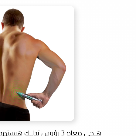
هيجي معاه 3 رؤوس تدليك ه