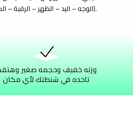
(الوجه – اليد – الظهر – الرقبة – الكتف – البطن – الأرجل).
وزنه خفيف وحجمه صغير وهتقد
تاخده في شنطتك لأي مكان