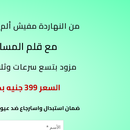
من النهاردة مفيش ألم 
مع قلم المساج الطبي
مزود بتسع سرعات وثلاث رؤوس تدليك
السعر 399 جنيه بدلاً من
ضمان استبدال واسترجاع ضد عيوب الصن