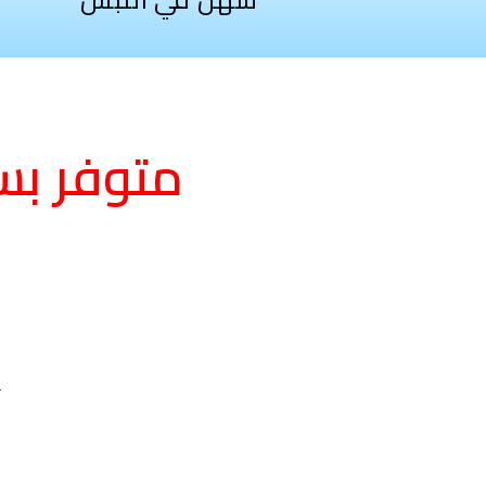
جنية
متوفر بسعر 299 ج بس 
ا