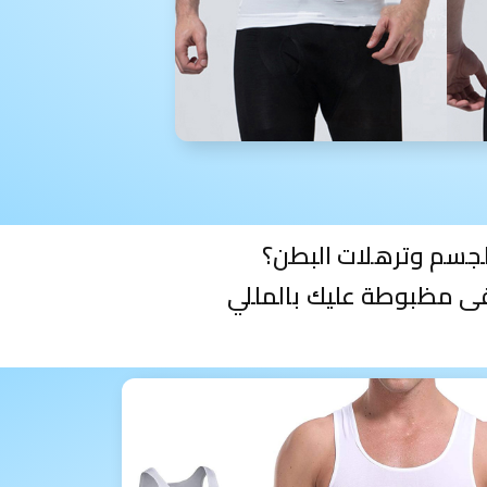
جسم وترهلات البطن؟
قى مظبوطة عليك بالمللي