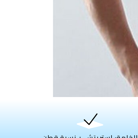
الخامة: استريتش + نسبة قطن