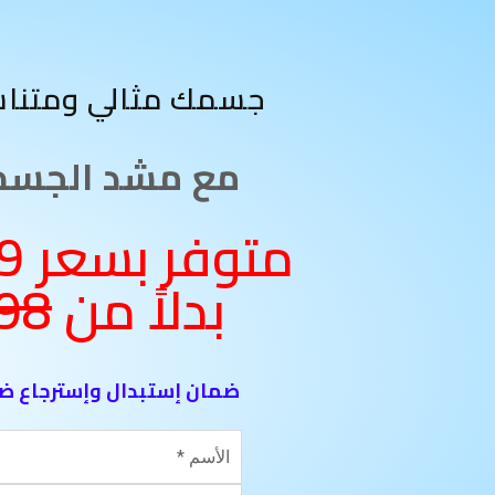
جسمك مثالي ومتناسق في ثواني
مع مشد الجسم 
جنية
بدلاً من
98
ضمان إستبدال وإسترجاع ض