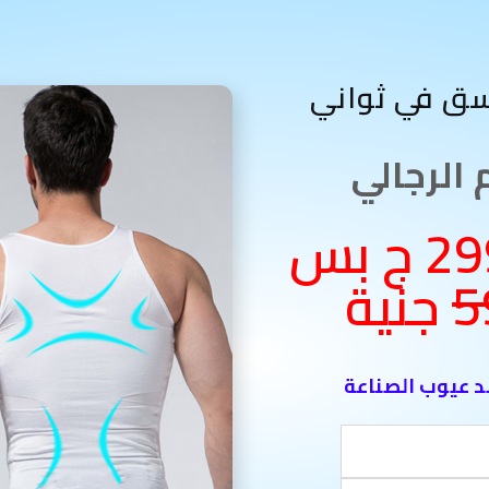
الرجالي
متوفر بسعر 299 ج بس
5
د عيوب الصناعة