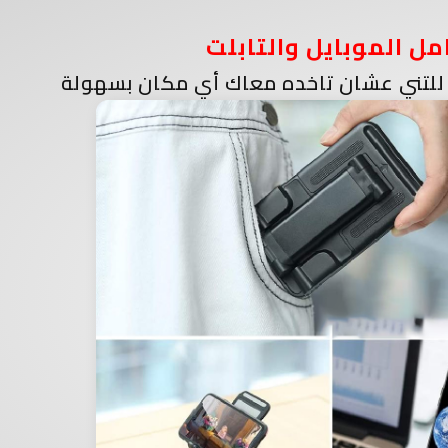
مل الموبايل والتابلت
للتني عشان تاخده معاك أي مكان بسهولة