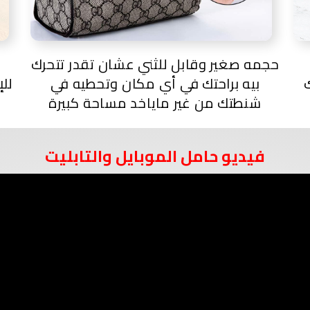
حجمه صغير وقابل للثني عشان تقدر تتحرك
ا
بيه براحتك في أي مكان وتحطيه في
للإ
شنطتك من غير ماياخد مساحة كبيرة
فيديو حامل الموبايل والتابليت