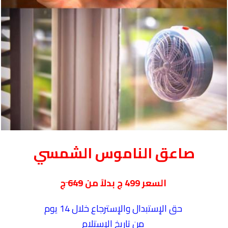
صاعق الناموس الشمسي
السعر 499 ج بدلاً من
649
ج
حق الإستبدال والإسترجاع خلال 14 يوم
من تاريخ الإستلام