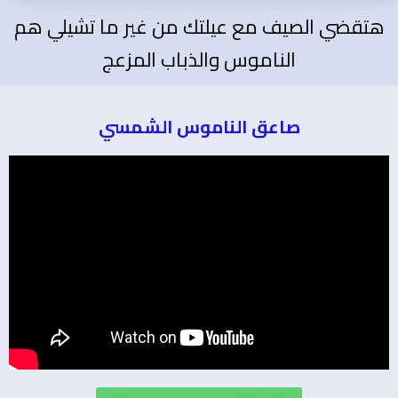
هتقضي الصيف مع عيلتك من غير ما تشيلي هم
الناموس والذباب المزعج
صاعق الناموس الشمسي