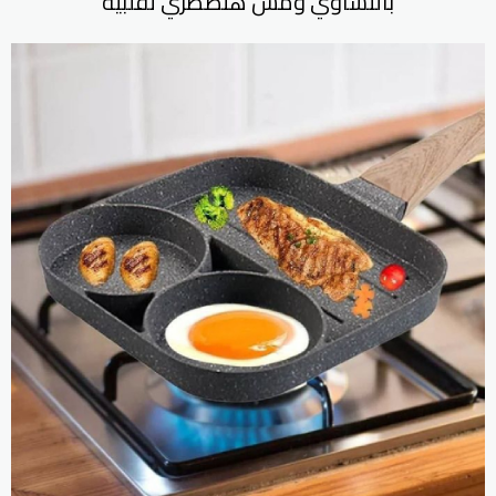
بالتساوي ومش هتضطري تقلبيه