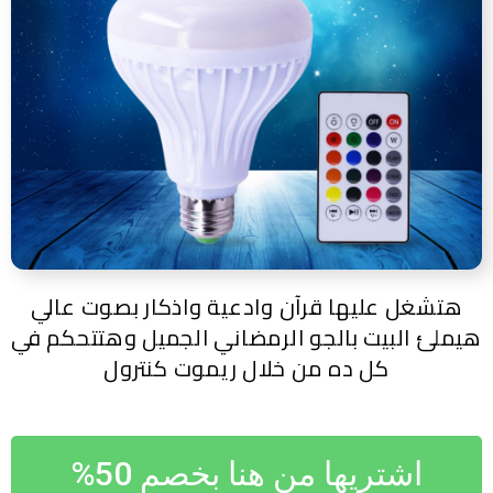
هتشغل عليها قرآن وادعية واذكار بصوت عالي
هيملئ البيت بالجو الرمضاني الجميل وهتتحكم في
كل ده من خلال ريموت كنترول
اشتريها من هنا بخصم 50%