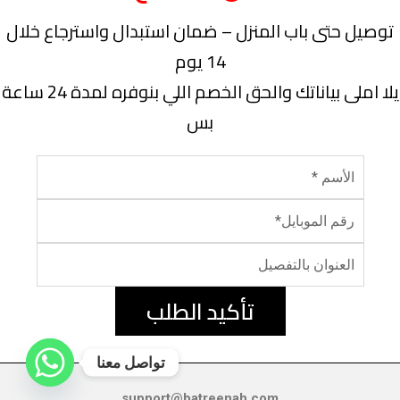
توصيل حتى باب المنزل – ضمان استبدال واسترجاع خلال
14 يوم
يلا املى بياناتك والحق الخصم اللي بنوفره لمدة 24 ساعة
بس
تأكيد الطلب
تواصل معنا
support@batreenah.com