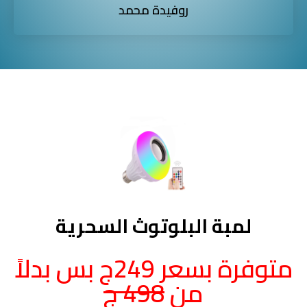
روفيدة محمد
لمبة البلوتوث السحرية
متوفرة بسعر 249ج بس بدلاً
من
498 ج