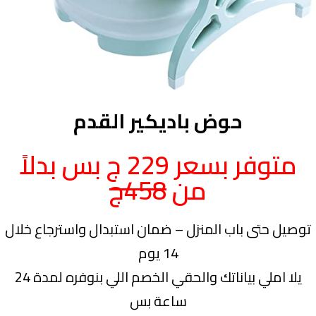
حوض باديكير القدم
متوفر بسعر 229 ج بس بدلاً
من
458ج
توصيل حتى باب المنزل – ضمان استبدال واسترجاع خلال
14 يوم
يلا املي بياناتك والحقي الخصم اللي بنوفره لمدة 24
ساعة بس