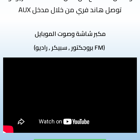
توصل هاند فري من خلال مدخل AUX
مكبر شاشة وصوت الموبايل
(بروجكتور , سبيكر , راديو FM)