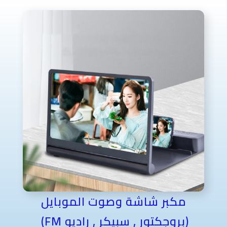
مكبر شاشة وصوت الموبايل
(بروجكتور , سبيكر , راديو FM)