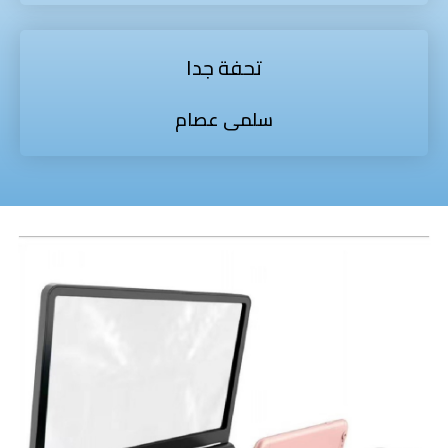
تحفة جدا
سلمى عصام