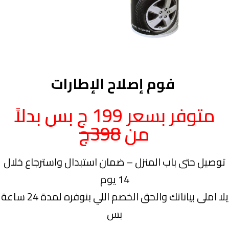
فوم إصلاح الإطارات
متوفر بسعر 199 ج بس بدلاً
من
398ج
توصيل حتى باب المنزل – ضمان استبدال واسترجاع خلال
14 يوم
يلا املى بياناتك والحق الخصم اللي بنوفره لمدة 24 ساعة
بس