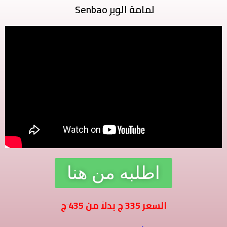
لمامة الوبر Senbao
اطلبه من هنا
ج
السعر
335
ج بدلاً من
435