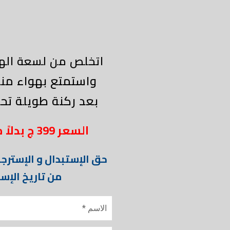
اتخلص من لسعة الهو
واستمتع بهواء منعش ورطب
بعد ركنة طويلة ت
السعر 399 ج بدلاً من
حق الإستبدال و الإسترجاع خلا
من تاريخ الإست