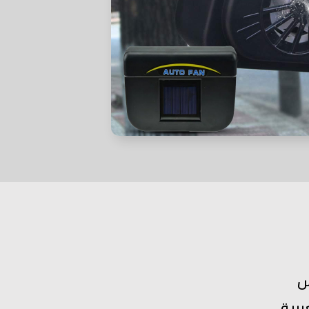
س
بية