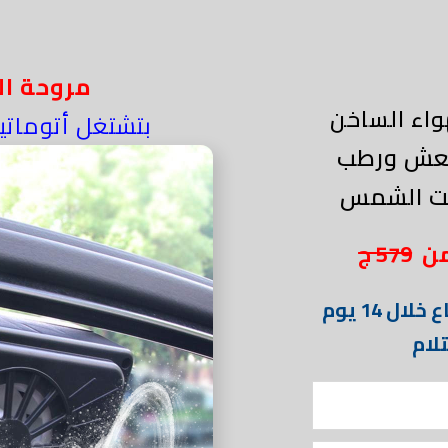
مروحة ال
اء الساخن
بتشتغل أتوماتيكيا بالطاقة الشمسية
حت الشمس
579 ج
ل 14 يوم
لام