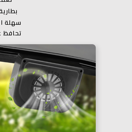
بطارية
سهلة ال
تحافظ ع