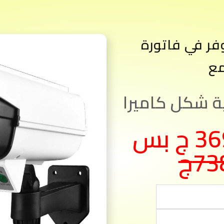
وفر في فاتورة
مع
شكل كاميرا
متوفر بسعر 369 ج بس
73ج