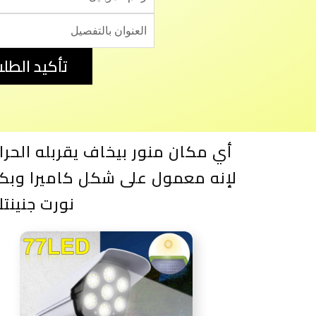
تأكيد الطل
أي مكان منور بيخاف يقربله الحرا
لإنه معمول على شكل كاميرا وبك
نورت جنينت