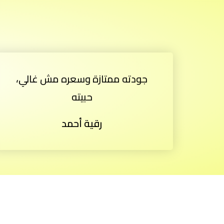
جودته ممتازة وسعره مش غالي،
حبيته
رقية أحمد