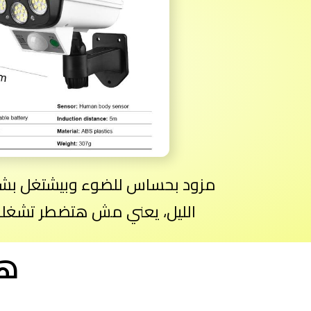
مزود بحساس للضوء وبيشتغل بشكل
الليل، يعني مش هتضطر تشغل
هيجي