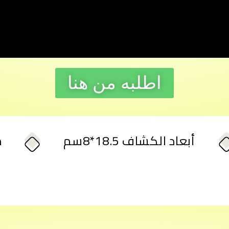
اطلبه من هنا
أبعاد الكشاف 18.5*8سم