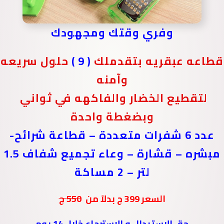
وفري وقتك ومجهودك
قطاعه عبقريه بتقدملك
( 9 )
حلول سريعه
وآمنه
لتقطيع الخضار والفاكهه في ثواني
وبضغطة واحدة
عدد 6 شفرات متعددة – قطاعة شرائح-
مبشره – قشارة – وعاء تجميع شفاف 1.5
لتر – 2 مساكة
السعر 399 ج بدلاً من
550 ج
حق الإستبدال و الإسترجاع خلال 14 يوم