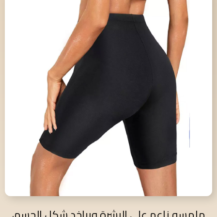
ملمسه ناعم على البشرة وبياخد شكل الجسم،