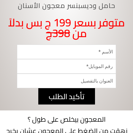
حامل وديسبنسر معجون الأسنان
متوفر بسعر 199 ج بس بدلاً
من
398ج
تأكيد الطلب
المعجون بيخلص على طول ؟
زهقت من الضغط على المعجون عشان يخرج