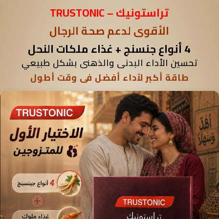
تراستونيك – TRUSTONIC
الأقوى لدعم صحة الرجال
4 أنواع جنسنج + غذاء ملكات النحل
تحسين الأداء البدنى والذهنى بشكل طبيعي
طاقة أكبر لآداء أفضل فى وقت أطول