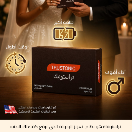
تراستونيك هو نظام تعزيز الرجولة الذى يرفع كفاءتك البدنيه