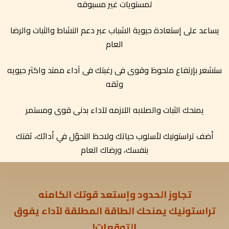
لمستويات غير مسبوقه
يساعد على إستعادة حيوية الشباب عبر دعم النشاط والثبات والرضا
العام
ستشعر بإرتفاع ملحوظ وقوى فى رغبتك فى آداء ممتد واكثر حيويه
وثقه
يمنحك الثبات والصلابه اللازمه لآداء بدنى قوى ومستمر
أضف تراستونيك لأسلوب حياتك ولاحظ التحوّل في أدائك، ثقتك
بنفسك، ورضاك العام
تجاوز الحدود وإستعد قوتك الكامنه
تراستونيك يمنحك الطاقة المطلقة لآداء يفوق
التوقعات!