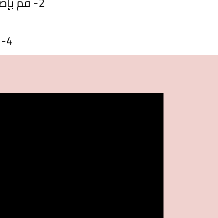
2- قم بإضافة السوائل مع ترك مساحة فاضية تسمح بمزج المكونات
4- صفي العصير من البذر والشوائب من خلال المصفاة