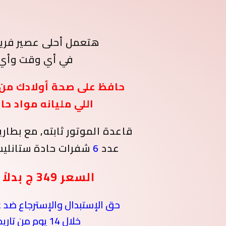
هتعمل أحلى عصير فريش في دقائق
في أي وقت وأي
حافظ على صحة أولادك من 
اللي مليانه مواد ح
قاعدة الموتور ثابته, مع بطار
عدد
6
شفرات حادة ستانلي
السعر 349 ج بدلاً من
حق الإستبدال والإسترجاع ضد ع
خلال 14 يوم من تاريخ الإستلام