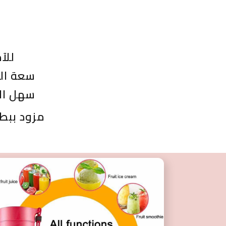
في مصفاه لتصفيه البذر والشوائب من العصير
للآ
سعة الخلاط 380مل وهتستخدمه 
سهل الا
مزود ببطاريه قابلة 