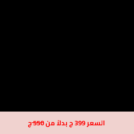
السعر 399 ج بدلاً من
550
ج