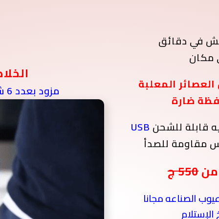
 مكان
الخلا
العصائر المعلبة
مزود بعدد 6 شفرات ستانلس ستيل
افظة ضارة
يه قابلة للشحن
USB
س مقاومة للصدأ
550 ج
يوب الصناعه مجانا