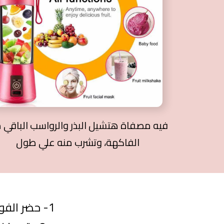
فيه مصفاة هتشيل البذر والرواسب الباقي 
الفاكهة، وتشرب منه علي طول
1- حضر الفواكه وقطعها في حجم صغير للحصول على أفضل نتيجة للخلط