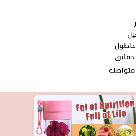
يل
 دقائق