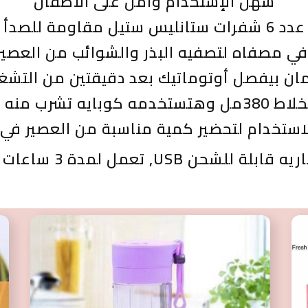
سهل الإستخدام وآمن على الأطفال
عدد 6 شفرات ستانليس ستيل مقاومة للصدأ
مان بيفصل أوتوماتيك بعد دقيقتين من التشغ
كوبايه تشرب منه علطول
ستخدام لتحضير كمية مناسبة من العصير في
للشحن USB, تعمل لمدة 3 ساعات متواصله