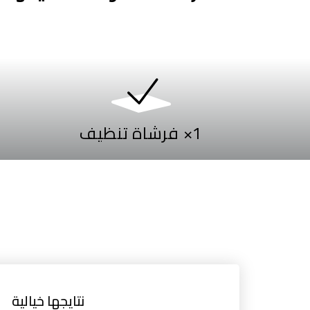
1× فرشاة تنظيف
نتايجها خيالية