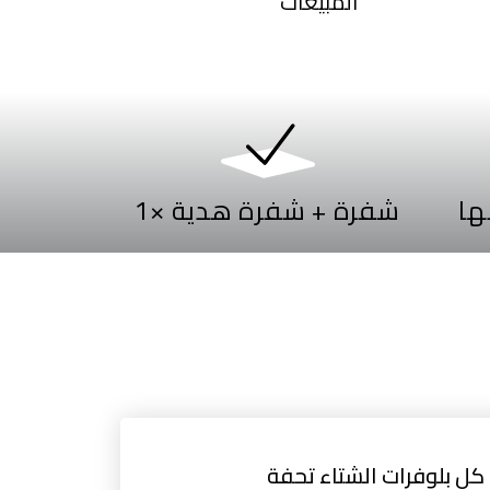
المبيعات
1× شفرة + شفرة هدية
كل بلوفرات الشتاء تحفة