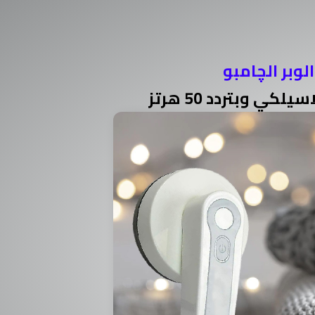
لوبر الچامبو