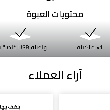
محتويات العبوة
1× ماكينة
واصلة USB خاصة بها
آراء العملاء
بنضف بيها 