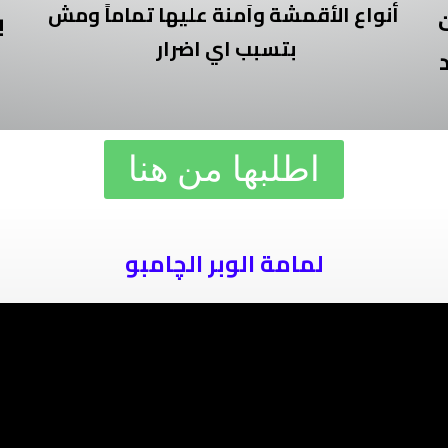
أنواع الأقمشة واَمنة عليها تماماً ومش
ب
بتسبب اي اضرار
اطلبها من هنا
لمامة الوبر الچامبو